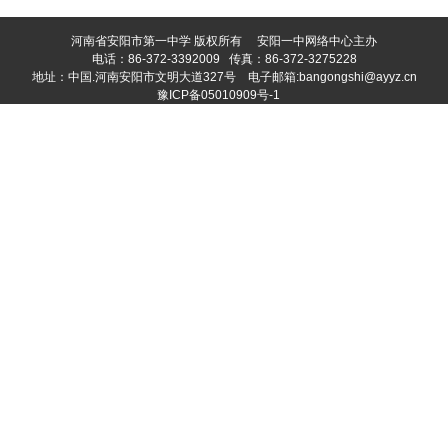
河南省安阳市第一中学 版权所有
安阳一中网络中心主办
电话：86-372-3392009 传真：86-372-3275228
地址：中国.河南安阳市文明大道327号 电子邮箱:bangongshi@ayyz.cn
豫ICP备05010909号-1