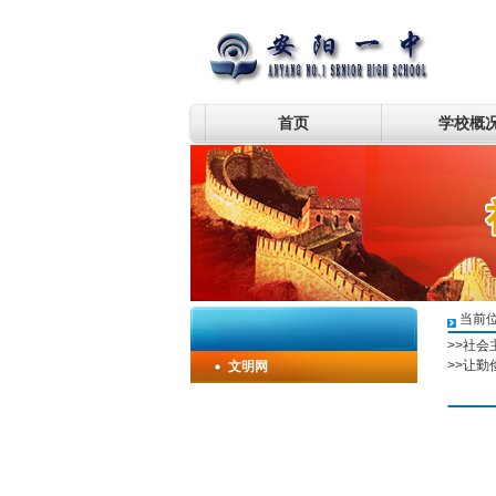
首页
学校概
当前
>>
社会
>>
让勤
文明网