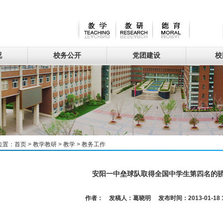
况
校务公开
党团建设
校
位置：
首页
>
教学教研
>
教学
>
教务工作
安阳一中垒球队取得全国中学生第四名的
作者： 发稿人：葛晓明 发布时间：2013-01-18 1