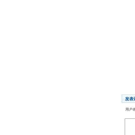
发表
用户名