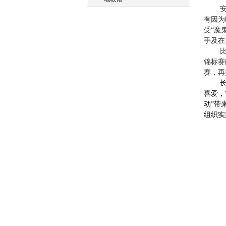
安
有因为
受“魔
手及在
锦标赛
赛，再
喜爱，
动
”带
组织实