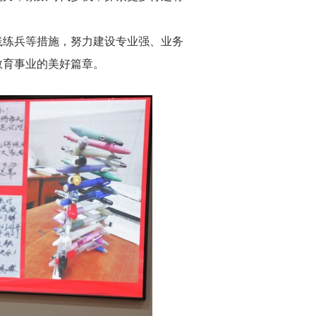
练兵等措施，努力建设专业强、业务
教育事业的美好篇章。