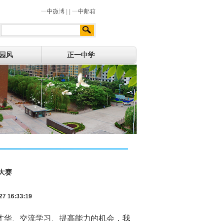
一中微博
|
|
一中邮箱
园风
正一中学
大赛
 16:33:19
才华、交流学习、提高能力的机会，我