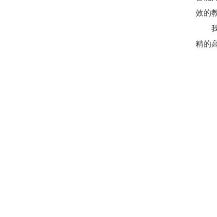
效的
我校
精的