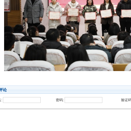
评论
:
密码:
验证码