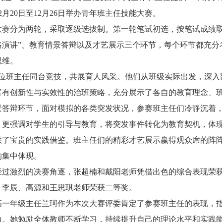
2月20日至12月26日举办青年班主任技能大赛。
分为两轮，采取逐级选拔制。第一轮笔试初选，按笔试成绩取前
略演讲”、教育情景答辩以及才艺展示三个环节，每个环节都充分
思维。
班主任同台竞技，共展育人风采。他们从班级实际出发，深入
富有创新性与实效性的治班策略，充分展示了各自的教育理念、
景答辩环节，面对模拟的各类突发状况，参赛班主任们冷静沉着
，更强调对学生的引导与教育，将突发事件转化为教育契机，体现
供了宝贵的实践借鉴。班主任们的精彩才艺展示赢得观众席的阵
的集中体现。
激烈的决赛角逐，张超楠和戴阳老师凭借出色的综合表现荣获
、李辰、高源和王思琪老师荣获二等奖。
年级主任兰珂作为本次大赛评委肯定了参赛班主任的表现，指
力。她勉励全体教师不断学习，持续提升自己的理论水平和实践