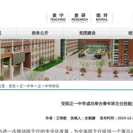
况
校务公开
党团建设
校
位置：
首页
>
正一中学
>
正一中学快讯
安阳正一中学成功举办青年班主任技能
作者：王艳歌 发稿人：史晓娜 发布时间：2024-12-27
为进一步推动班主任的专业化发展，为全体班主任提供一个展示