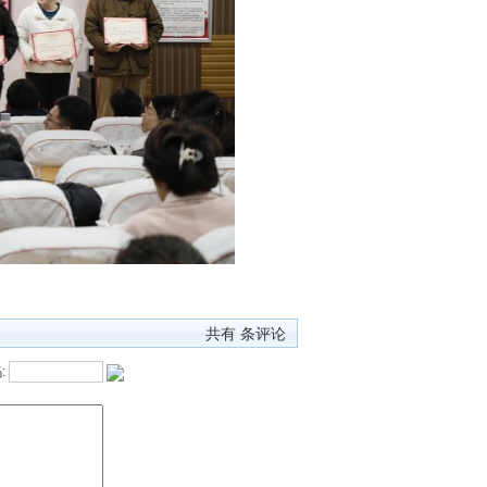
共有
条评论
: