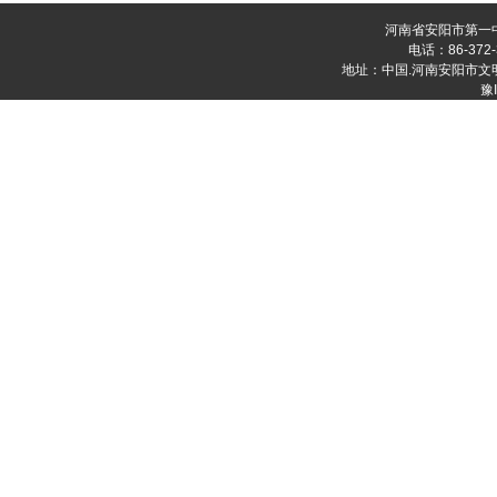
河南省安阳市第一
电话：86-372-
地址：中国.河南安阳市文明大道
豫I