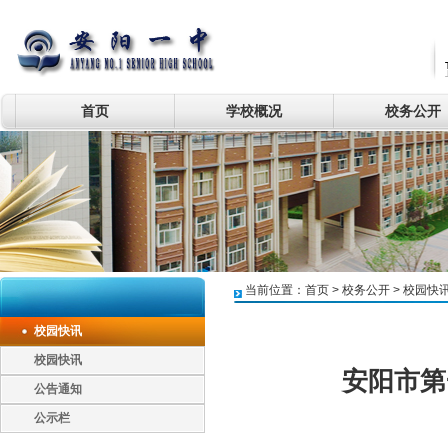
首页
学校概况
校务公开
当前位置：
首页
>
校务公开
>
校园快
校园快讯
校园快讯
安阳市第
公告通知
公示栏