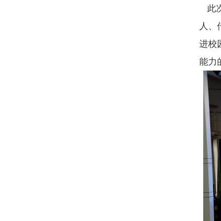
此次
人、
进校
能力