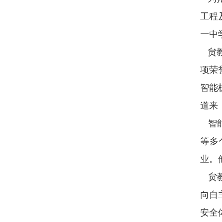
工程
一中
贠教
项荣
智能
道来
智能
等多
业。
贠教
向自
安全