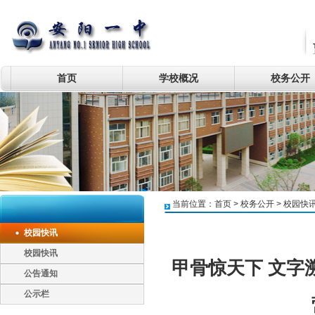
首页
学校概况
校务公开
当前位置：
首页
>
校务公开
>
校园快
校园快讯
校园快讯
甲骨惊天下 文字
公告通知
公示栏